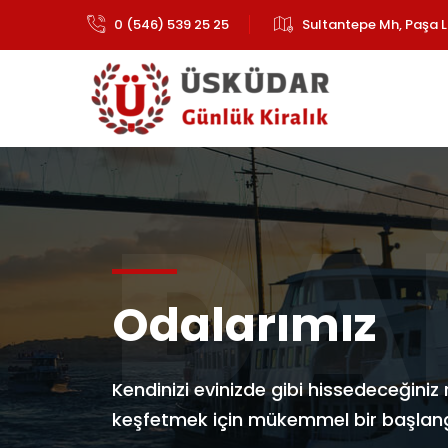
0 (546) 539 25 25
Sultantepe Mh, Paşa L
DA
Odalarımız
Kendinizi evinizde gibi hissedeceğiniz 
keşfetmek için mükemmel bir başlangı