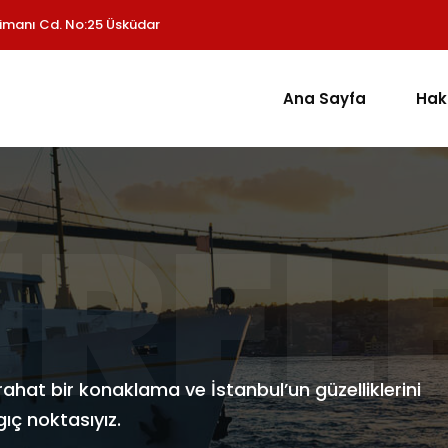
imanı Cd. No:25 Üsküdar
Ana Sayfa
Hak
IREL
rahat bir konaklama ve İstanbul’un güzelliklerini
ç noktasıyız.