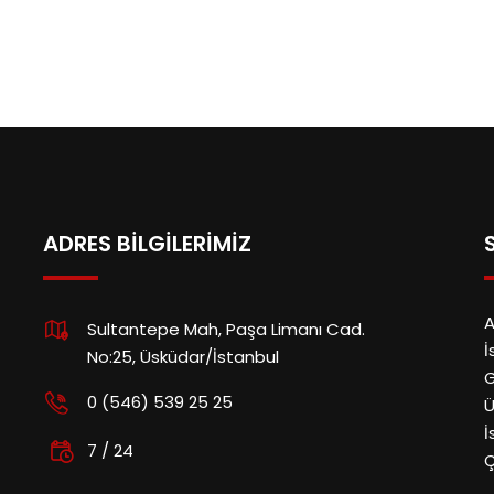
ADRES BILGILERIMIZ
A
Sultantepe Mah, Paşa Limanı Cad.
İ
No:25, Üsküdar/İstanbul
G
0 (546) 539 25 25
Ü
İ
7 / 24
Ç