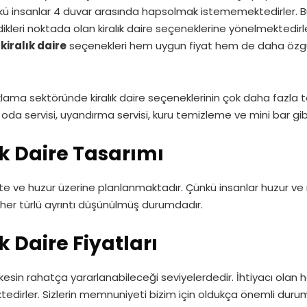
ünkü insanlar 4 duvar arasında hapsolmak istememektedirler. 
dikleri noktada olan kiralık daire seçeneklerine yönelmektedi
kiralık daire
seçenekleri hem uygun fiyat hem de daha özgü
lama sektöründe kiralık daire seçeneklerinin çok daha fazla te
, oda servisi, uyandırma servisi, kuru temizleme ve mini bar g
ık Daire
Tasarımı
te ve huzur üzerine planlanmaktadır. Çünkü insanlar huzur ve 
 her türlü ayrıntı düşünülmüş durumdadır.
 Daire Fiyatları
rkesin rahatça yararlanabileceği seviyelerdedir. İhtiyacı olan
ktedirler. Sizlerin memnuniyeti bizim için oldukça önemli duru