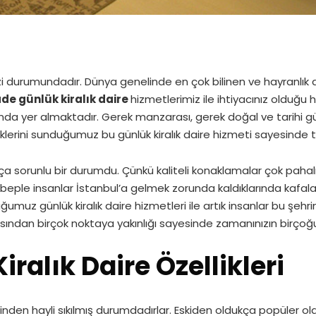
 durumundadır. Dünya genelinde en çok bilinen ve hayranlık d
de günlük kiralık daire
hizmetlerimiz ile ihtiyacınız olduğu
nda yer almaktadır. Gerek manzarası, gerek doğal ve tarihi güz
lliklerini sunduğumuz bu günlük kiralık daire hizmeti sayesinde 
ça sorunlu bir durumdu. Çünkü kaliteli konaklamalar çok pahal
ple insanlar İstanbul’a gelmek zorunda kaldıklarında kafala
z günlük kiralık daire hizmetleri ile artık insanlar bu şehrin 
ısından birçok noktaya yakınlığı sayesinde zamanınızın birçoğu
ralık Daire Özellikleri
inden hayli sıkılmış durumdadırlar. Eskiden oldukça popüler o