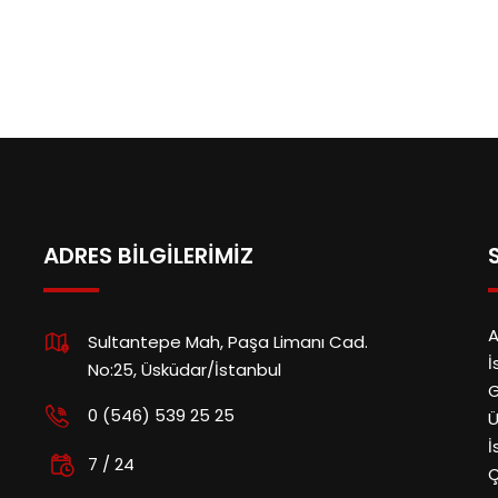
ADRES BILGILERIMIZ
A
Sultantepe Mah, Paşa Limanı Cad.
İ
No:25, Üsküdar/İstanbul
G
0 (546) 539 25 25
Ü
İ
7 / 24
Ç